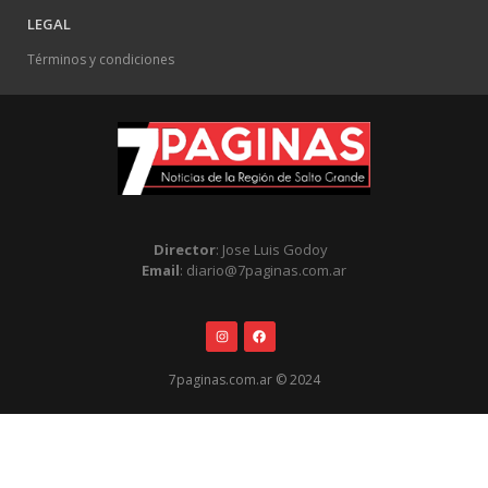
LEGAL
Términos y condiciones
Director
: Jose Luis Godoy
Email
: diario@7paginas.com.ar
7paginas.com.ar © 2024
.