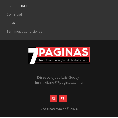
PUBLICIDAD
Comercial
LEGAL
Términos y condiciones
Director
: Jose Luis Godoy
Email
: diario@7paginas.com.ar
7paginas.com.ar © 2024