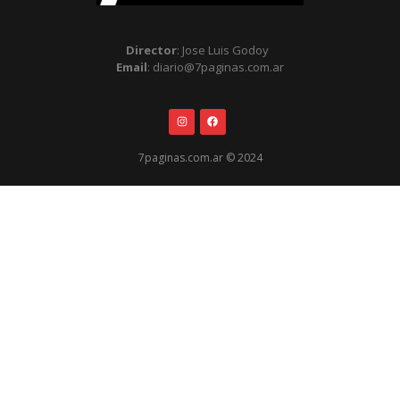
Director
: Jose Luis Godoy
Email
: diario@7paginas.com.ar
7paginas.com.ar © 2024
.