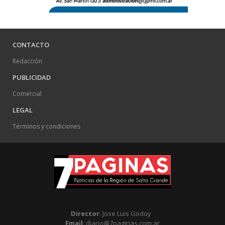
CONTACTO
Redacción
PUBLICIDAD
Comercial
LEGAL
Términos y condiciones
Director
: Jose Luis Godoy
Email
: diario@7paginas.com.ar