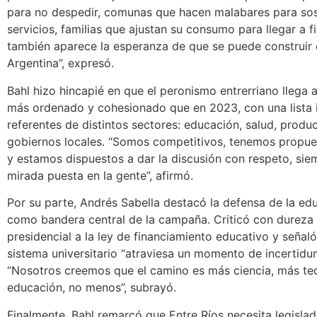
para no despedir, comunas que hacen malabares para so
servicios, familias que ajustan su consumo para llegar a f
también aparece la esperanza de que se puede construir 
Argentina”, expresó.
Bahl hizo hincapié en que el peronismo entrerriano llega
más ordenado y cohesionado que en 2023, con una lista 
referentes de distintos sectores: educación, salud, produ
gobiernos locales. “Somos competitivos, tenemos propue
y estamos dispuestos a dar la discusión con respeto, sie
mirada puesta en la gente”, afirmó.
Por su parte, Andrés Sabella destacó la defensa de la ed
como bandera central de la campaña. Criticó con dureza 
presidencial a la ley de financiamiento educativo y señaló
sistema universitario “atraviesa un momento de incertidu
“Nosotros creemos que el camino es más ciencia, más te
educación, no menos”, subrayó.
Finalmente, Bahl remarcó que Entre Ríos necesita legisla