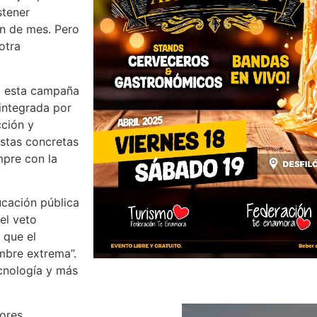
stener
in de mes. Pero
otra
 a esta campaña
integrada por
cción y
stas concretas
mpre con la
ucación pública
el veto
 que el
mbre extrema”.
cnología y más
dores