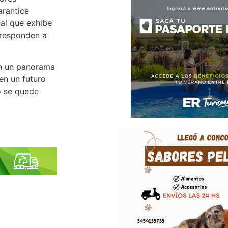
arantice
cal que exhibe
rresponden a
on un panorama
en un futuro
no se quede