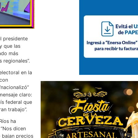
el presidente
y que las
rado más
 regionales”.
electoral en la
 con
“nacionalizó”
mensaje claro:
ís federal que
an trabajo”.
Ríos ha
 “Nos dicen
 bajan precios