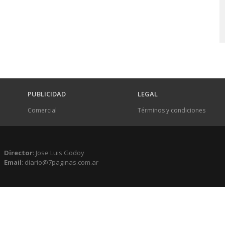
PUBLICIDAD
LEGAL
Comercial
Términos y condiciones
Director
: Jose Luis Godoy
Email
: diario@7paginas.com.ar