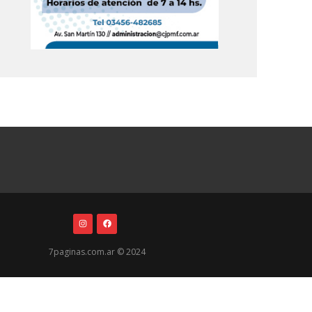
7paginas.com.ar © 2024