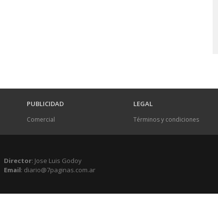
PUBLICIDAD
LEGAL
Comercial
Términos y condiciones
Director
: Jose Luis Godoy
Email
: diario@7paginas.com.ar