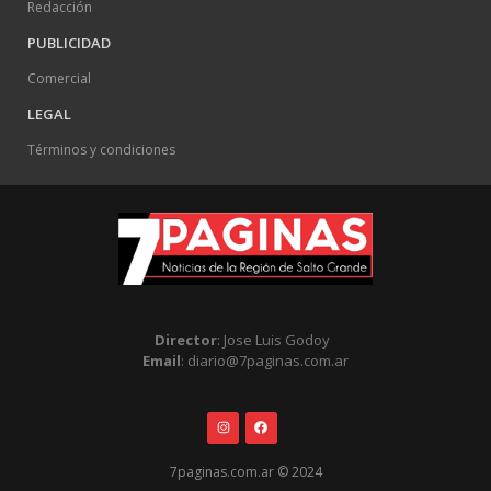
Redacción
PUBLICIDAD
Comercial
LEGAL
Términos y condiciones
Director
: Jose Luis Godoy
Email
: diario@7paginas.com.ar
7paginas.com.ar © 2024