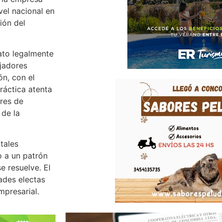
vel nacional en
ión del
cato legalmente
ajadores
ón, con el
práctica atenta
ores de
 de la
tales
o a un patrón
e resuelve. El
ades electas
mpresarial.