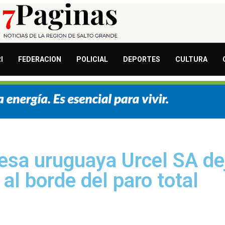
I
FEDERACION
POLICIAL
DEPORTES
CULTURA
resa uruguaya Urcel SA de
al borde del paro total