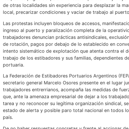
de otras localidades sin experiencia para desplazar la m
local, precarizar condiciones y vaciar de trabajo al puerto
Las protestas incluyen bloqueos de accesos, manifestaci
ingreso al puerto y paralización completa de la operativi
trabajadores denuncian prácticas antisindicales, exclusió
de rotación, pagos por debajo de lo establecido en conv
intento sistemático de explotación que atenta contra el d
trabajo de los estibadores y sus familias, dependientes de
portuaria.
La Federación de Estibadores Portuarios Argentinos (FEP
secretario general Marcelo Osores presente en el lugar ju
trabajadores entrerrianos, acompaña las medidas de fuer
que, ante la amenaza empresarial de dejar a los trabajado
tarea y no reconocer su legítima organización sindical, se
estado de alerta y posible paro total nacional en todos l
país.
De no haber respuestas concretas y frente al accionar de