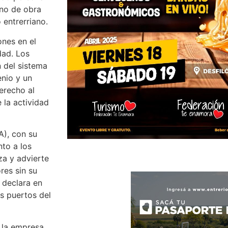
ano de obra
 entrerriano.
ones en el
dad. Los
n del sistema
enio y un
erecho al
 la actividad
A), con su
nto a los
za y advierte
res sin su
 declara en
os puertos del
 la empresa