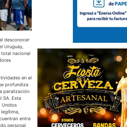
 al desconocer
el Uruguay,
 total nacional
dores
tividades en el
se profundiza
a paralización
l SA. Esta
o Unidos
legítima,
cuentran entre
ndo personal