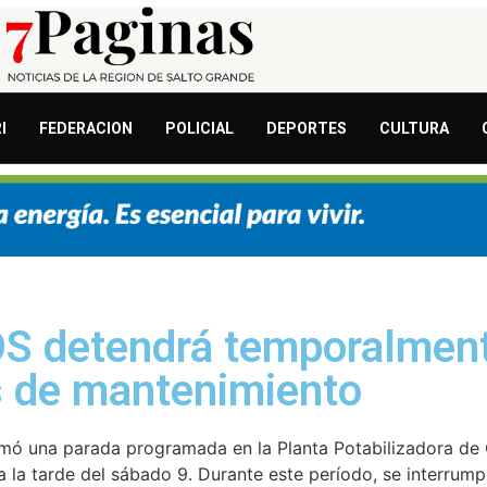
I
FEDERACION
POLICIAL
DEPORTES
CULTURA
S detendrá temporalment
as de mantenimiento
ormó una parada programada en la Planta Potabilizadora d
a la tarde del sábado 9. Durante este período, se interrum