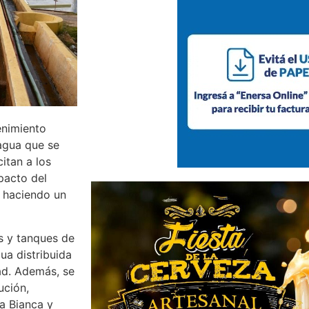
enimiento
 agua que se
itan a los
pacto del
 haciendo un
as y tanques de
ua distribuida
ad. Además, se
ución,
a Bianca y