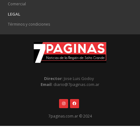
Comercial
LEGAL
Términos y condiciones
Director
: Jose Luis Godoy
Email
: diario@7paginas.com.ar
7paginas.com.ar © 2024
.