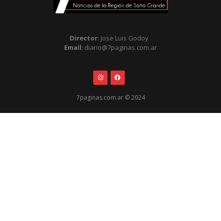
Director
: Jose Luis Godoy
Email
: diario@7paginas.com.ar
7paginas.com.ar © 2024
.