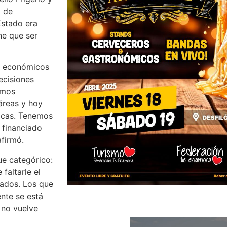
o de
Estado era
ne que ser
os económicos
ecisiones
amos
 áreas y hoy
ricas. Tenemos
 financiado
afirmó.
ue categórico:
faltarle el
tados. Los que
ente se está
 no vuelve