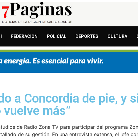
I
FEDERACION
POLICIAL
DEPORTES
CULTURA
 a Concordia de pie, y s
o vuelve más”
estudios de Radio Zona TV para participar del programa Zon
etallado de su gestión. En una entrevista extensa, el jefe 