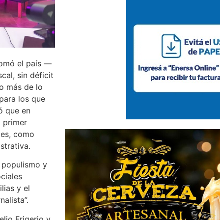
omó el país —
al, sin déficit
o más de lo
para los que
dó que en
l primer
les, como
strativa.
l populismo y
ociales
lias y el
alista”.
lio Frigerio y