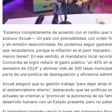
“Estamos completamente de acuerdo con el rumbo que t
sostuvo Azcué—. Un país con previsibilidad, con orden fisc
y sin emisión descontrolada. No podemos seguir gastand
que recaudamos, porque la inflación es el peor impuesto 
menos tienen”. En ese sentido, el mandatario local recor
Concordia se logró reducir el gasto público “un 45% en e
semestre de 2024” y eliminar más de 300 tasas municipa
parte de una política de desregulación y eficiencia admini
Azcué aseguró que su gestión trabaja “para dejar atrás e
el asistencialismo eterno”, destacando que las políticas s
actuales se orientan a “promover la autonomía de las fami
desarrollo humano con un Estado presente, pero no patern
El intendente también valoró la tarea del gobernador Roge