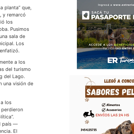
a planta” que,
s, y remarcó
ió los
roba. Pusimos
una sala de
icipal. Los
enfatizó.
amente a los
as del turismo
g del Lago.
 una visión de
a los
 perdieron
ítica”.
l país —
ncia. El