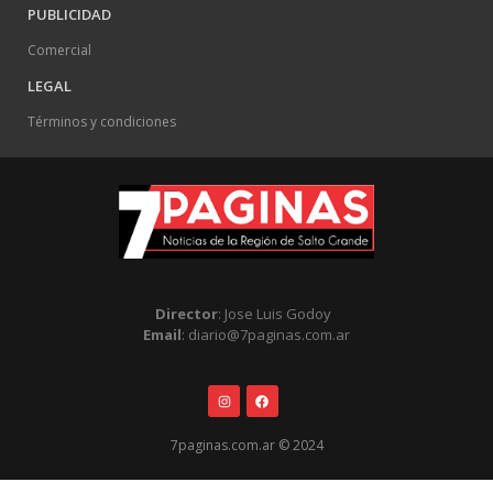
PUBLICIDAD
Comercial
LEGAL
Términos y condiciones
Director
: Jose Luis Godoy
Email
: diario@7paginas.com.ar
7paginas.com.ar © 2024