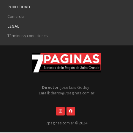
PUBLICIDAD
Comercial
LEGAL
Términos y condiciones
Director
: Jose Luis Godoy
Email
: diario@7paginas.com.ar
7paginas.com.ar © 2024