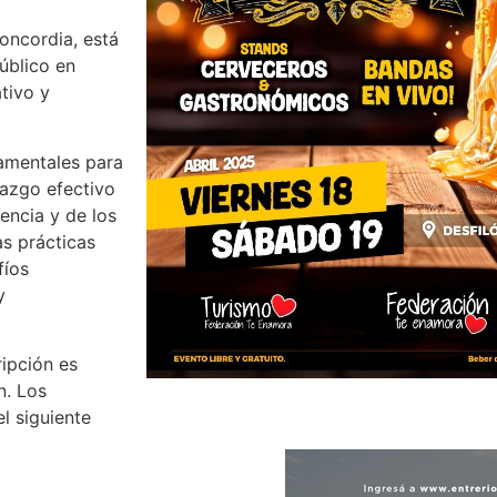
oncordia, está
úblico en
tivo y
damentales para
erazgo efectivo
encia y de los
s prácticas
fíos
y
ripción es
n. Los
l siguiente