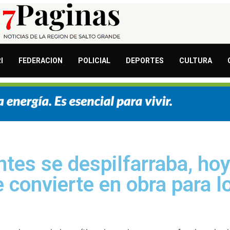
I
FEDERACION
POLICIAL
DEPORTES
CULTURA
tes se despilfarraba, hoy 
convierte en obra para l