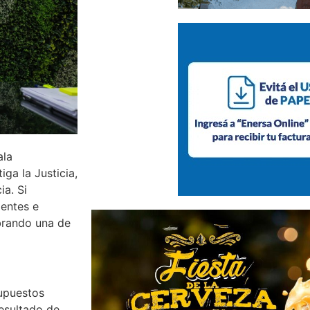
ala
ga la Justicia,
ia. Si
entes e
obrando una de
upuestos
esultado de