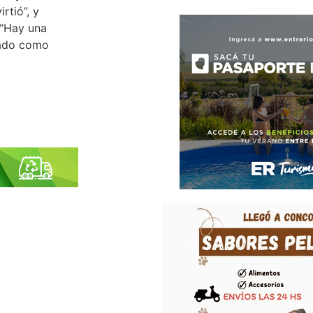
rtió”, y
 “Hay una
tado como