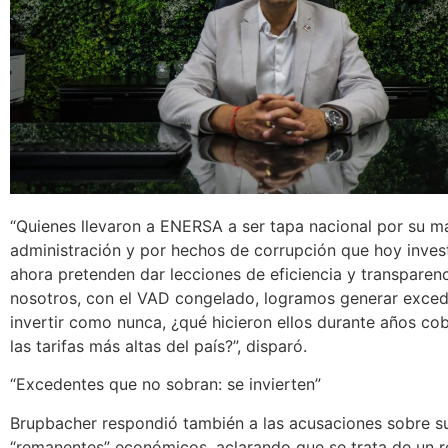
“Quienes llevaron a ENERSA a ser tapa nacional por su m
administración y por hechos de corrupción que hoy investi
ahora pretenden dar lecciones de eficiencia y transparenc
nosotros, con el VAD congelado, logramos generar exced
invertir como nunca, ¿qué hicieron ellos durante años c
las tarifas más altas del país?”, disparó.
“Excedentes que no sobran: se invierten”
Brupbacher respondió también a las acusaciones sobre s
“remanentes” económicos, aclarando que se trata de un r