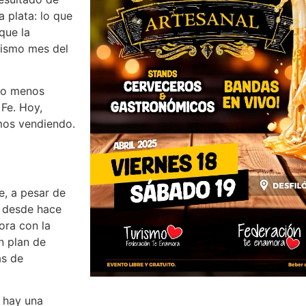
a plata: lo que
que la
mismo mes del
ndo menos
Fe. Hoy,
amos vendiendo.
, a pesar de
) desde hace
ora con la
n plan de
as de
, hay una