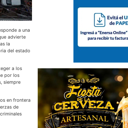
responde a una
que advierte
as la
oria del estado
teger a los
e por los
s, siempre
os en frontera
uerzas de
criminales