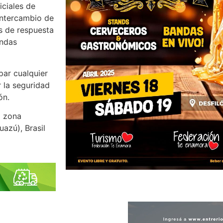
iciales de
intercambio de
es de respuesta
andas
par cualquier
r la seguridad
ón.
a zona
uazú), Brasil