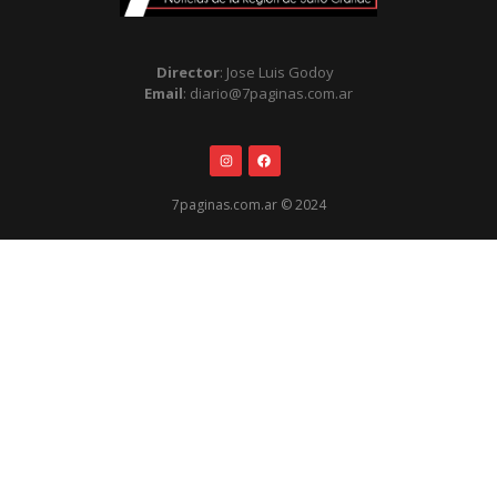
Director
: Jose Luis Godoy
Email
: diario@7paginas.com.ar
7paginas.com.ar © 2024
.