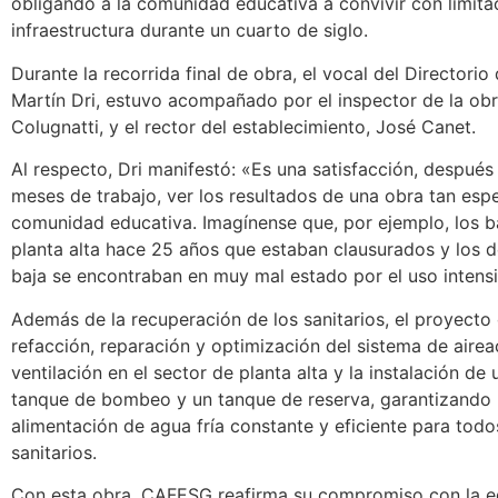
obligando a la comunidad educativa a convivir con limita
infraestructura durante un cuarto de siglo.
Durante la recorrida final de obra, el vocal del Directori
Martín Dri, estuvo acompañado por el inspector de la obr
Colugnatti, y el rector del establecimiento, José Canet.
Al respecto, Dri manifestó: «Es una satisfacción, después
meses de trabajo, ver los resultados de una obra tan esp
comunidad educativa. Imagínense que, por ejemplo, los b
planta alta hace 25 años que estaban clausurados y los d
baja se encontraban en muy mal estado por el uso intens
Además de la recuperación de los sanitarios, el proyecto
refacción, reparación y optimización del sistema de airea
ventilación en el sector de planta alta y la instalación de
tanque de bombeo y un tanque de reserva, garantizando 
alimentación de agua fría constante y eficiente para todo
sanitarios.
Con esta obra, CAFESG reafirma su compromiso con la 