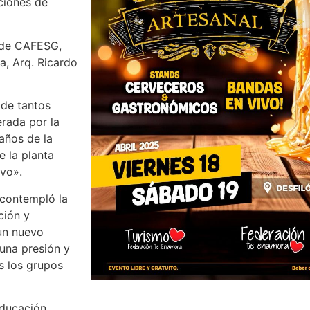
ciones de
o de CAFESG,
a, Arq. Ricardo
 de tantos
erada por la
años de la
e la planta
ivo».
 contempló la
ción y
 un nuevo
una presión y
s los grupos
educación