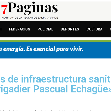
I
FEDERACION
POLICIAL
DEPORTES
CULTURA
 de infraestructura sanit
rigadier Pascual Echagüe