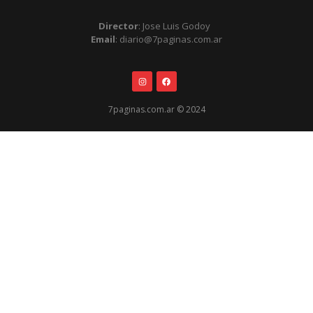
Director
: Jose Luis Godoy
Email
: diario@7paginas.com.ar
7paginas.com.ar © 2024
.