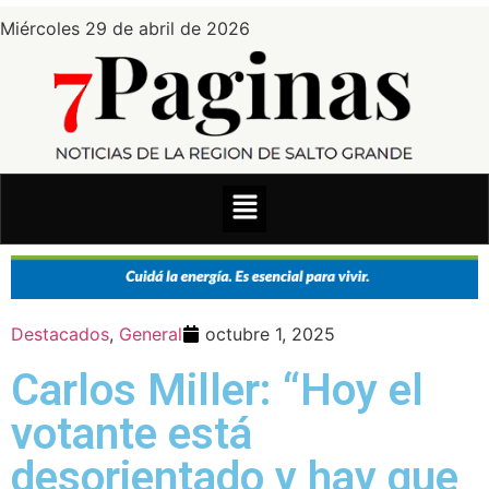
Miércoles 29 de abril de 2026
Destacados
,
General
octubre 1, 2025
Carlos Miller: “Hoy el
votante está
desorientado y hay que