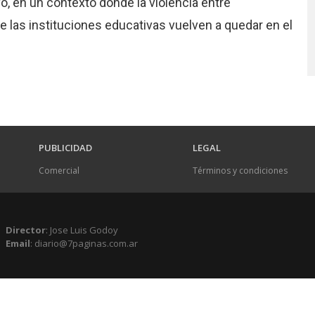
o, en un contexto donde la violencia entre
de las instituciones educativas vuelven a quedar en el
PUBLICIDAD
LEGAL
Comercial
Términos y condiciones
Director
: Jose Luis Godoy
Email
: diario@7paginas.com.ar