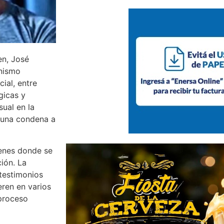
en, José
anismo
ial, entre
gicas y
sual en la
n una condena a
menes donde se
ión. La
 testimonios
eren en varios
 proceso