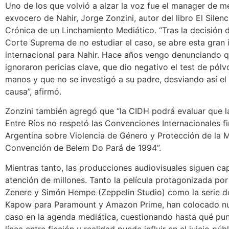
Uno de los que volvió a alzar la voz fue el manager de m
exvocero de Nahir, Jorge Zonzini, autor del libro El Silenc
Crónica de un Linchamiento Mediático. “Tras la decisión 
Corte Suprema de no estudiar el caso, se abre esta gran 
internacional para Nahir. Hace años vengo denunciando 
ignoraron pericias clave, que dio negativo el test de pólv
manos y que no se investigó a su padre, desviando así el 
causa”, afirmó.
Zonzini también agregó que “la CIDH podrá evaluar que la
Entre Ríos no respetó las Convenciones Internacionales f
Argentina sobre Violencia de Género y Protección de la M
Convención de Belem Do Pará de 1994”.
Mientras tanto, las producciones audiovisuales siguen ca
atención de millones. Tanto la película protagonizada por
Zenere y Simón Hempe (Zeppelin Studio) como la serie 
Kapow para Paramount y Amazon Prime, han colocado n
caso en la agenda mediática, cuestionando hasta qué pun
línea entre ficción y realidad puede influir en el juicio púb