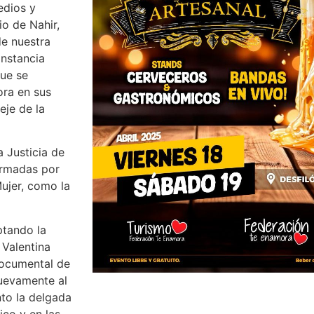
edios y
io de Nahir,
de nuestra
instancia
que se
ora en sus
eje de la
 Justicia de
irmadas por
ujer, como la
ptando la
 Valentina
documental de
uevamente al
to la delgada
lico y en las