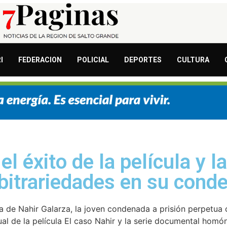
I
FEDERACION
POLICIAL
DEPORTES
CULTURA
l éxito de la película y la
rbitrariedades en su cond
ia de Nahir Galarza, la joven condenada a prisión perpetua 
sual de la película El caso Nahir y la serie documental hom