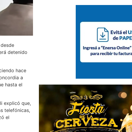
s desde
erá detenido
ciendo hace
oncordia a
ue hasta el
li explicó que,
s telefónicas,
zó el