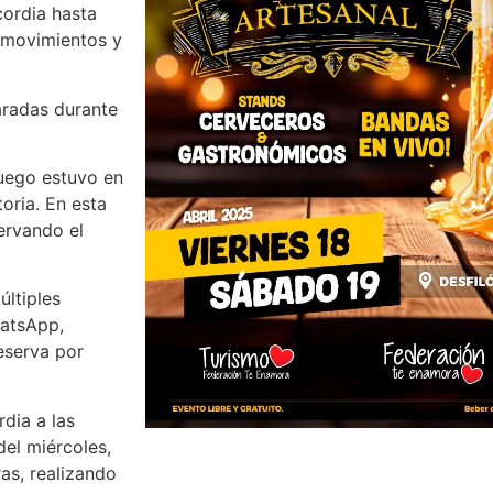
ordia hasta
 movimientos y
paradas durante
luego estuvo en
oria. En esta
ervando el
últiples
hatsApp,
eserva por
rdia a las
del miércoles,
as, realizando