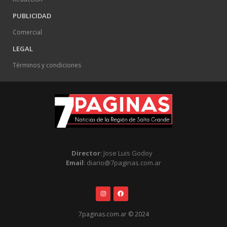
PUBLICIDAD
Comercial
LEGAL
Términos y condiciones
Director
: Jose Luis Godoy
Email
: diario@7paginas.com.ar
7paginas.com.ar © 2024