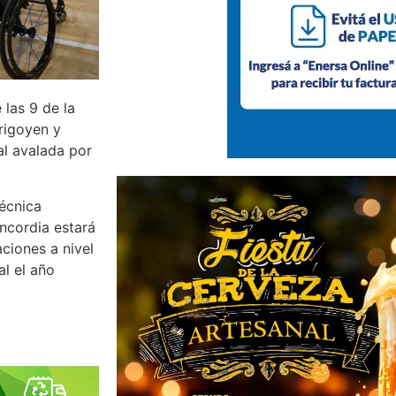
 las 9 de la
Irigoyen y
al avalada por
Técnica
oncordia estará
ciones a nivel
al el año