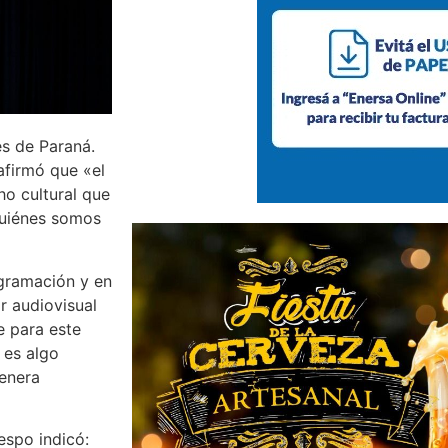
es de Paraná.
afirmó que «el
ho cultural que
 quiénes somos
ogramación y en
r audiovisual
e para este
 es algo
genera
respo indicó: