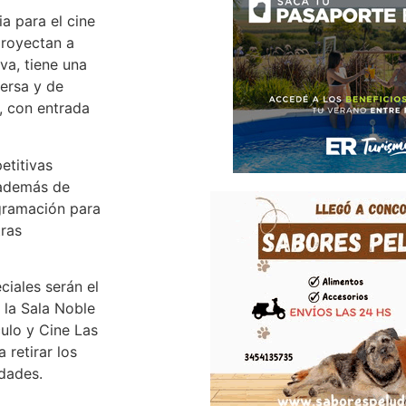
a para el cine
 proyectan a
iva, tiene una
versa y de
s, con entrada
etitivas
 además de
ogramación para
tras
ciales serán el
 la Sala Noble
culo y Cine Las
 retirar los
idades.