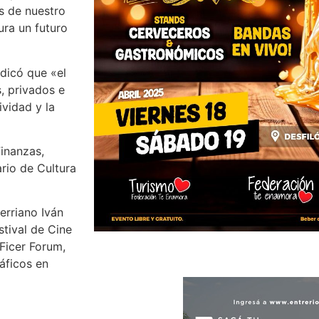
as de nuestro
ura un futuro
ndicó que «el
, privados e
ividad y la
inanzas,
ario de Cultura
rerriano Iván
stival de Cine
 Ficer Forum,
áficos en