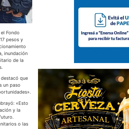
 el Fondo
,17 pesos y
ncionamiento
ia, inundación
itario de la
s.
, destacó que
s un paso
portunidades».
ubrayó: «Esto
ción y la
futuro.
itarios o las