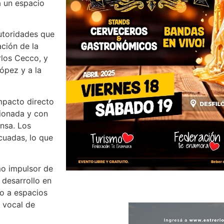
a un espacio
utoridades que
ación de la
rlos Cecco, y
López y a la
mpacto directo
cionada y con
ensa. Los
cuadas, lo que
mo impulsor de
 desarrollo en
so a espacios
 vocal de