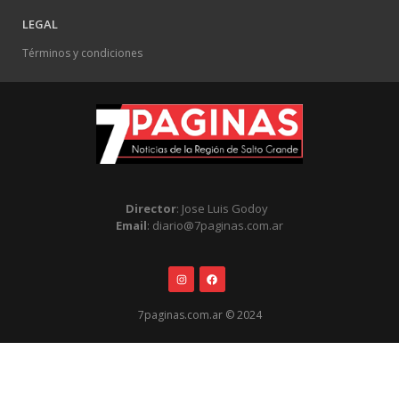
LEGAL
Términos y condiciones
Director
: Jose Luis Godoy
Email
: diario@7paginas.com.ar
7paginas.com.ar © 2024
.