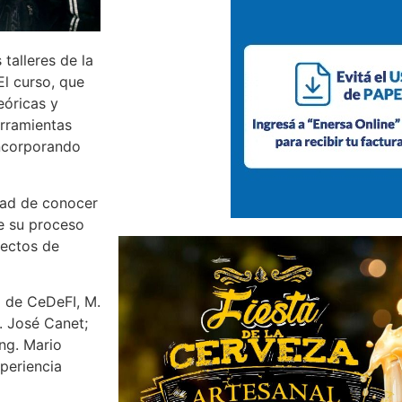
 talleres de la
El curso, que
eóricas y
erramientas
incorporando
idad de conocer
re su proceso
yectos de
a de CeDeFI, M.
f. José Canet;
Ing. Mario
periencia