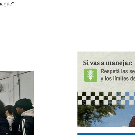
hagüe”.