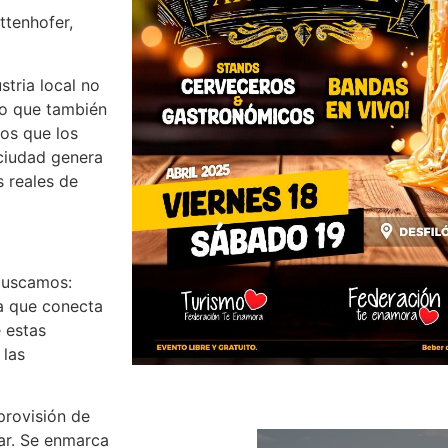
ttenhofer,
stria local no
no que también
os que los
ciudad genera
 reales de
 buscamos:
a que conecta
 estas
 las
provisión de
izar. Se enmarca