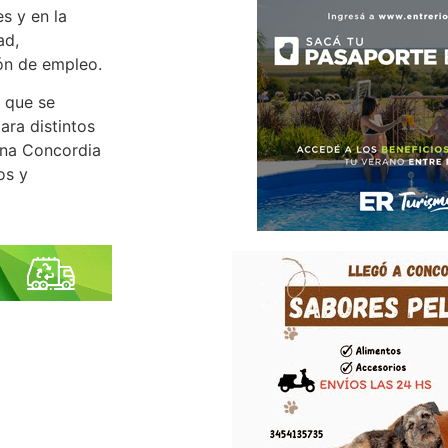
s y en la
ad,
ión de empleo.
n que se
ara distintos
una Concordia
os y