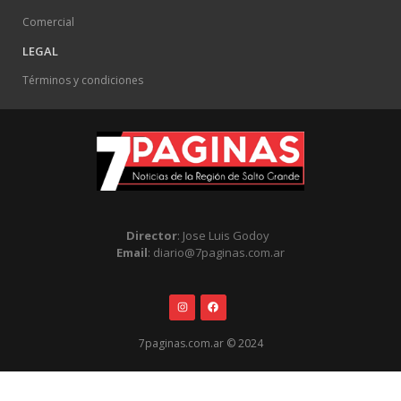
Comercial
LEGAL
Términos y condiciones
Director
: Jose Luis Godoy
Email
: diario@7paginas.com.ar
7paginas.com.ar © 2024