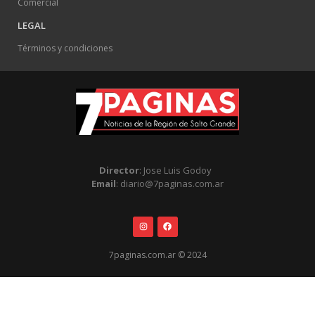
Comercial
LEGAL
Términos y condiciones
Director
: Jose Luis Godoy
Email
: diario@7paginas.com.ar
7paginas.com.ar © 2024
.