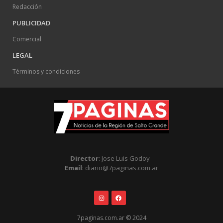
Redacción
PUBLICIDAD
Comercial
LEGAL
Términos y condiciones
Director
: Jose Luis Godoy
Email
: diario@7paginas.com.ar
7paginas.com.ar © 2024