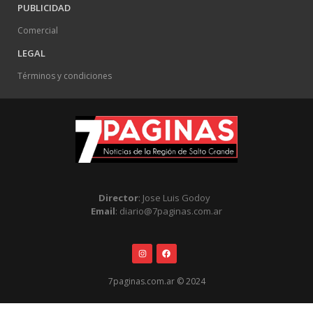
PUBLICIDAD
Comercial
LEGAL
Términos y condiciones
Director
: Jose Luis Godoy
Email
: diario@7paginas.com.ar
7paginas.com.ar © 2024