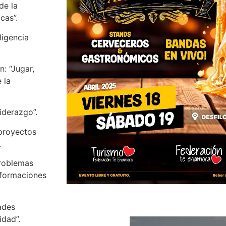
de la
cas”.
ligencia
: “Jugar,
 la
iderazgo”.
 proyectos
.
problemas
sformaciones
ades
idad”.