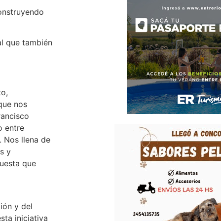
construyendo
ial que también
to,
 que nos
rancisco
o entre
. Nos llena de
s y
puesta que
l
ión y del
ta iniciativa