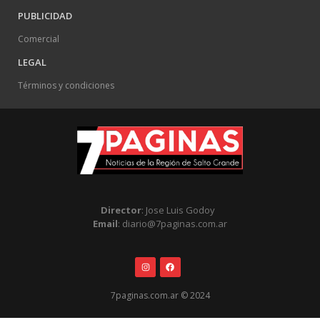
PUBLICIDAD
Comercial
LEGAL
Términos y condiciones
Director
: Jose Luis Godoy
Email
: diario@7paginas.com.ar
7paginas.com.ar © 2024