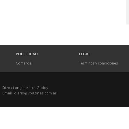
PUBLICIDAD
LEGAL
Comercial
Términos y condiciones
Director
: Jose Luis Godoy
Email
: diario@7paginas.com.ar