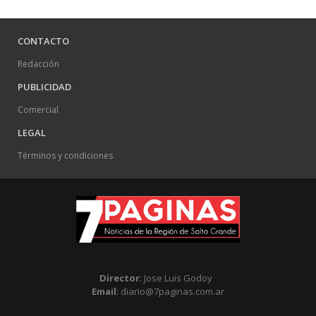
CONTACTO
Redacción
PUBLICIDAD
Comercial
LEGAL
Términos y condiciones
Director
: Jose Luis Godoy
Email
: diario@7paginas.com.ar