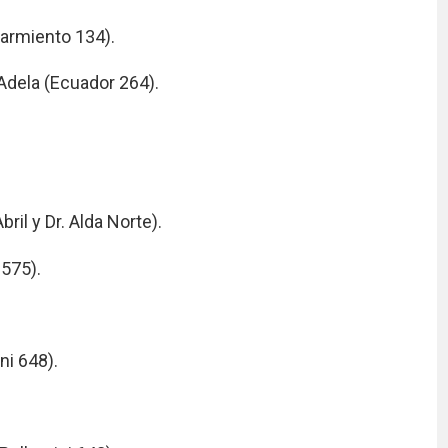
Sarmiento 134).
Adela (Ecuador 264).
il y Dr. Alda Norte).
1575).
ni 648).