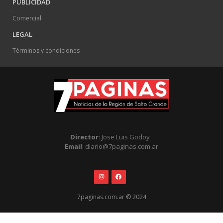
PUBLICIDAD
Comercial
LEGAL
Términos y condiciones
Director
: Jose Luis Godoy
Email
: diario@7paginas.com.ar
7paginas.com.ar © 2024