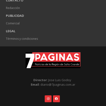
CONTACTO
Redacción
PUBLICIDAD
Comercial
LEGAL
Términos y condiciones
Director
: Jose Luis Godoy
Email
: diario@7paginas.com.ar