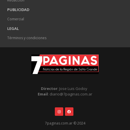
Redacción
PUBLICIDAD
Comercial
LEGAL
Términos y condiciones
Director
: Jose Luis Godoy
Email
: diario@7paginas.com.ar
7paginas.com.ar © 2024