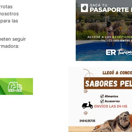
rrotas
nosotros
para las
meten seguir
ormadora: