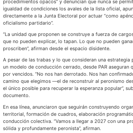
procedimientos opacos” y denuncian que nunca se permiti
igualdad de condiciones los avales de la lista oficial, ap
directamente a la Junta Electoral por actuar “como apénd
oficialismo partidario”.
“La unidad que proponen se construye a fuerza de cargos 
que no pueden explicar, lo tapan. Lo que no pueden ganar
proscriben”, afirman desde el espacio disidente.
A pesar de las trabas y lo que consideran una estrategia
un modelo de conducción cerrado, desde PAR aseguran q
por vencidos. “No nos han derrotado. Nos han confirmad
camino que elegimos —el de reconstruir al peronismo d
el único posible para recuperar la esperanza popular”, su
documento.
En esa línea, anunciaron que seguirán construyendo orga
territorial, formación de cuadros, elaboración programáti
conducción colectiva. “Vamos a llegar a 2027 con una pro
sólida y profundamente peronista”, afirman.