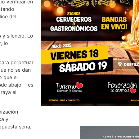
ó verificar en
untando
ice del
y silencio. Lo
, lo
 para perpetuar
ue no se dan
o que el
esde abajo— es
braya el
nización
ca y
puesta seria,