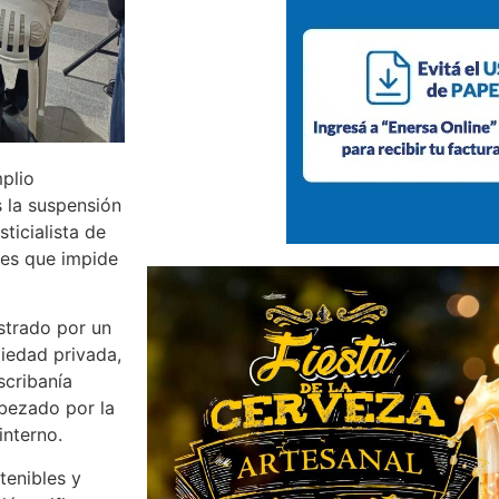
plio
 la suspensión
ticialista de
tes que impide
estrado por un
iedad privada,
scribanía
abezado por la
interno.
tenibles y