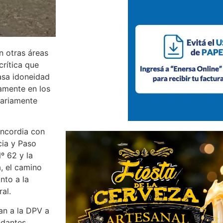
n otras áreas
crítica que
casa idoneidad
amente en los
iariamente
oncordia con
cia y Paso
º 62 y la
, el camino
nto a la
al.
an a la DPV a
ndantes