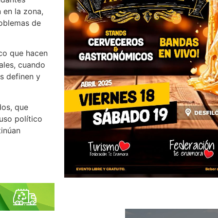
 en la zona,
roblemas de
ico que hacen
iales, cuando
s definen y
dos, que
uso político
tinúan