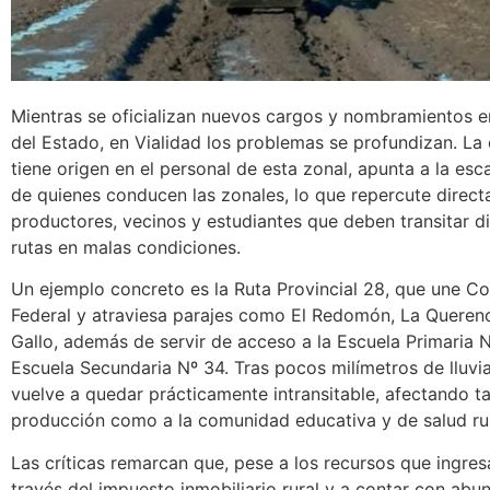
Mientras se oficializan nuevos cargos y nombramientos e
del Estado, en Vialidad los problemas se profundizan. La 
tiene origen en el personal de esta zonal, apunta a la es
de quienes conducen las zonales, lo que repercute direct
productores, vecinos y estudiantes que deben transitar d
rutas en malas condiciones.
Un ejemplo concreto es la Ruta Provincial 28, que une C
Federal y atraviesa parajes como El Redomón, La Queren
Gallo, además de servir de acceso a la Escuela Primaria N
Escuela Secundaria Nº 34. Tras pocos milímetros de lluvia
vuelve a quedar prácticamente intransitable, afectando ta
producción como a la comunidad educativa y de salud rur
Las críticas remarcan que, pese a los recursos que ingres
través del impuesto inmobiliario rural y a contar con abu