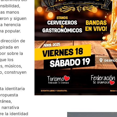
nsibilidad,
 las manos
eron y siguen
la herencia
ma popular.
 dirección de
spirada en
por sobre la
que los
as, músicos,
vo, construyen
a identitaria
 propuesta
ránea,
 narrativa
re la identidad