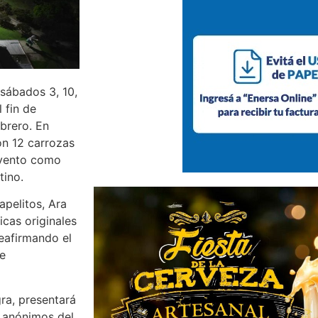
 sábados 3, 10,
l fin de
brero. En
con 12 carrozas
evento como
tino.
apelitos, Ara
icas originales
reafirmando el
de
gra, presentará
s anónimos del