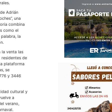
rales.
 de Adrián
noches”, una
toria combina
os como el
palabra, la
n.
la venta las
 residentes de
la plataforma
s, se
7776 y 3446
idad cultural y
vuelve a
el verano,
rnaval.