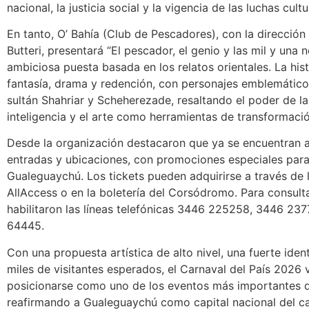
nacional, la justicia social y la vigencia de las luchas cultu
En tanto, O’ Bahía (Club de Pescadores), con la dirección
Butteri, presentará “El pescador, el genio y las mil y una 
ambiciosa puesta basada en los relatos orientales. La his
fantasía, drama y redención, con personajes emblemátic
sultán Shahriar y Scheherezade, resaltando el poder de la 
inteligencia y el arte como herramientas de transformació
Desde la organización destacaron que ya se encuentran a 
entradas y ubicaciones, con promociones especiales para
Gualeguaychú. Los tickets pueden adquirirse a través de 
AllAccess o en la boletería del Corsódromo. Para consulta
habilitaron las líneas telefónicas 3446 225258, 3446 23
64445.
Con una propuesta artística de alto nivel, una fuerte ident
miles de visitantes esperados, el Carnaval del País 2026 
posicionarse como uno de los eventos más importantes d
reafirmando a Gualeguaychú como capital nacional del ca