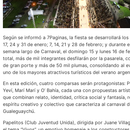
Según se informó a 7Paginas, la fiesta se desarrollará los
17, 24 y 31 de enero; 7, 14, 21 y 28 de febrero; y durante e
semana largo de Carnaval, el domingo 15 y lunes 16 de fe
total, más de mil integrantes desfilarán por la pasarela, 
de gran porte y más de 50 mil plumas, consolidando al 
uno de los mayores atractivos turísticos del verano argen
En esta edición, cuatro comparsas serán protagonistas: P
Yeví, Marí Marí y O’ Bahía, cada una con propuestas artíst
que combinan relato, identidad, crítica social y fantasía, 
espíritu creativo y colectivo que caracteriza al carnaval 
Gualeguaychú.
Papelitos (Club Juventud Unida), dirigida por Juane Villa
el tema “Vivos”, un emotivo homenaje a los constructore