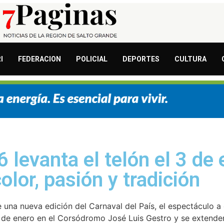
I
FEDERACION
POLICIAL
DEPORTES
CULTURA
 levanta el telón el 3 de
olor, pasión y tradición
e una nueva edición del Carnaval del País, el espectáculo a
e enero en el Corsódromo José Luis Gestro y se extenderá