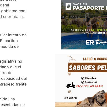
deral
e gobierno con
d entrerriana.
uier intento de
El partido
 medida de
gislativa no
 dado que el
ntro del
a capacidad del
ntrapeso frente
o de una
presentadas en