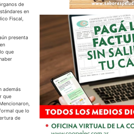
órganos de
estándares en
ico Fiscal,
aún presenta
 en
lo que
 haber
on además
ar que
 Mencionaron,
 formal que lo
pertura de