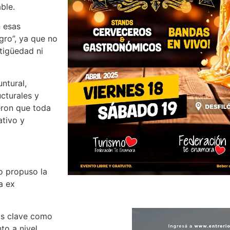
ble.
n esas
gro”, ya que no
ntigüedad ni
ntural,
cturales y
ieron que toda
ativo y
o propuso la
a ex
eas clave como
to a nivel