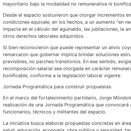
mayoritario bajo la modalidad no remunerativa ni bonifica
Desde el espacio sostuvieron que otorgar incrementos e
condiciones equivale, en los hechos, a un aumento “en ne
impacta en el cálculo del aguinaldo, las jubilaciones, la a
otros derechos laborales adquiridos.
Si bien reconocieron que puede representar un alivio coyu
remarcaron que gobernar implica brindar soluciones estru
previsibles, no parches transitorios. En ese sentido, exig
recomposición salarial sea otorgada en carácter remuner
bonificable, conforme a la legislación laboral vigente.
Jornada Programática para construir propuestas
En el marco del fortalecimiento partidario, Jorge Móndol
realización de una Jornada Programática que convocará 
funcionarios, técnicos y militantes del espacio.
La iniciativa busca elaborar propuestas concretas en ár
salud, educación, economía, obra pública y seguridad, tan