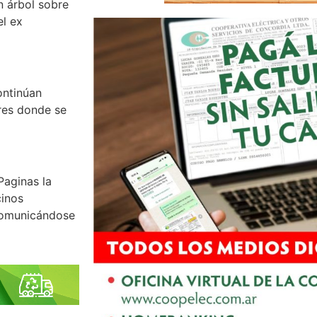
n árbol sobre
el ex
ontinúan
ores donde se
Paginas la
cinos
 comunicándose