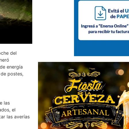
oche del
neró
 de energía
 de postes,
e las
dos, el
ar las averías