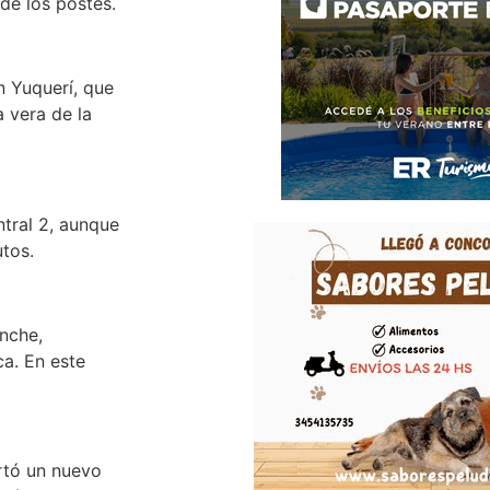
de los postes.
n Yuquerí, que
a vera de la
ntral 2, aunque
utos.
nche,
ca. En este
rtó un nuevo