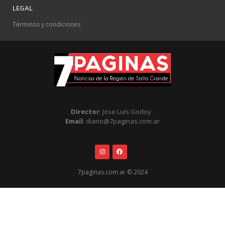
LEGAL
Términos y condiciones
Director
: Jose Luis Godoy
Email
: diario@7paginas.com.ar
7paginas.com.ar © 2024
.