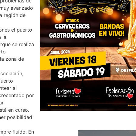
 problemas de
á muy avanzado
a región de
ones el puerto
 la
rque se realiza
rto
 la zona de
Asociación,
puerto
ntear al
acrecentado por
ran
stá en curso.
er posibilidad
mpre fluido. En