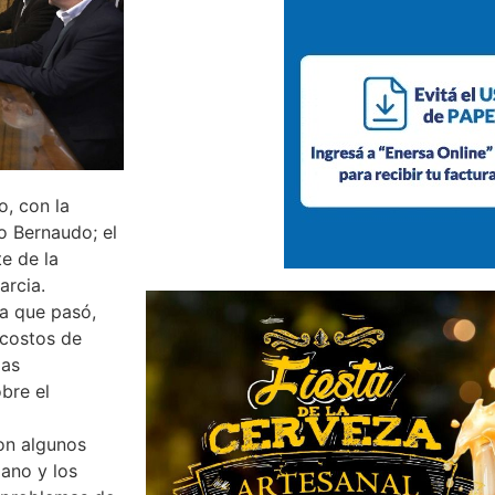
o, con la
o Bernaudo; el
e de la
arcia.
a que pasó,
 costos de
las
bre el
ron algunos
iano y los